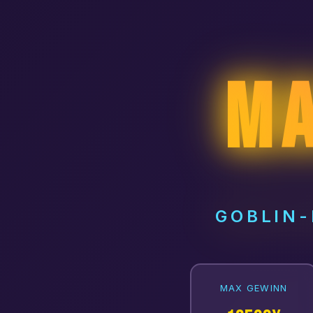
Ma
GOBLIN-
MAX GEWINN