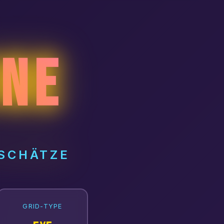
ine
 SCHÄTZE
GRID-TYPE