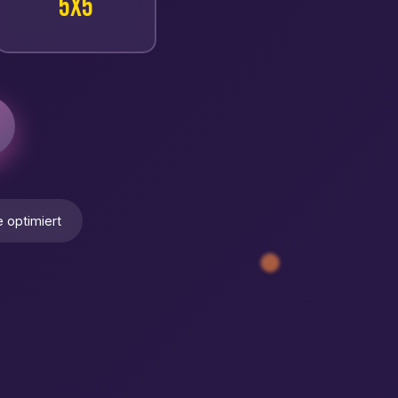
5x5
 optimiert